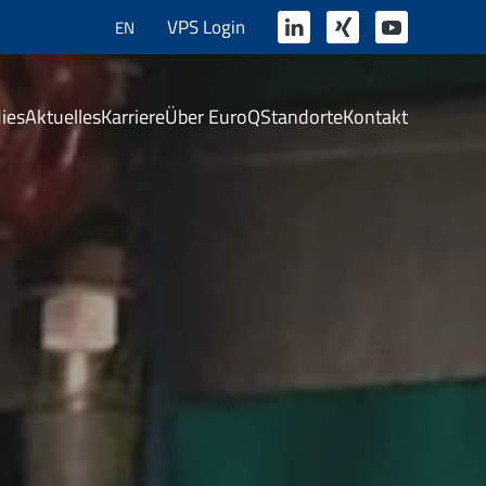
VPS Login
EN
ies
Aktuelles
Karriere
Über EuroQ
Standorte
Kontakt