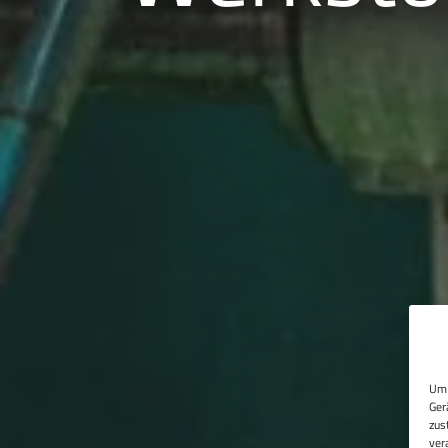
Um 
Ger
zus
ver