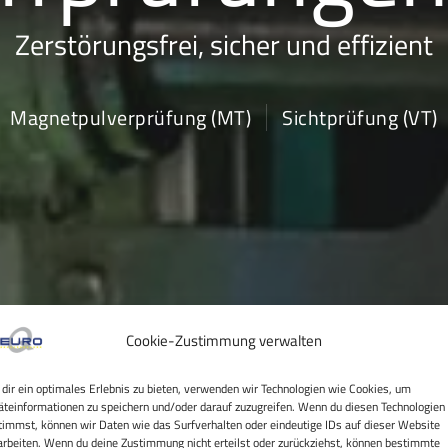
Zerstörungsfrei, sicher und effizient
Magnetpulverprüfung (MT)
Sichtprüfung (VT)
Cookie-Zustimmung verwalten
dir ein optimales Erlebnis zu bieten, verwenden wir Technologien wie Cookies, um
äteinformationen zu speichern und/oder darauf zuzugreifen. Wenn du diesen Technologien
timmst, können wir Daten wie das Surfverhalten oder eindeutige IDs auf dieser Website
arbeiten. Wenn du deine Zustimmung nicht erteilst oder zurückziehst, können bestimmte