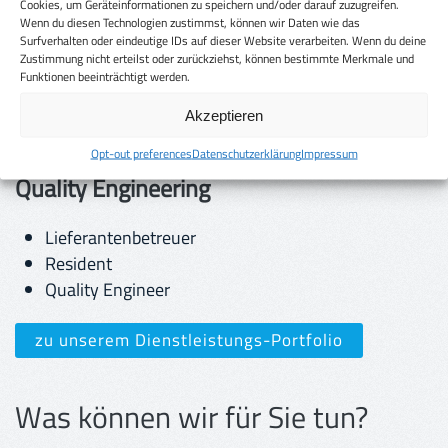
Cookies, um Geräteinformationen zu speichern und/oder darauf zuzugreifen.
Etikettieren und Umetikettieren von einzelnen
Wenn du diesen Technologien zustimmst, können wir Daten wie das
Bauteilen und Verpackungseinheiten
Surfverhalten oder eindeutige IDs auf dieser Website verarbeiten. Wenn du deine
Zustimmung nicht erteilst oder zurückziehst, können bestimmte Merkmale und
Transportabwicklung des regionalen Lieferverkehrs
Funktionen beeinträchtigt werden.
zwischen unserer Niederlassung und Ihrem
Standort
Akzeptieren
Opt-out preferences
Datenschutzerklärung
Impressum
Quality Engineering
Lieferantenbetreuer
Resident
Quality Engineer
zu unserem Dienstleistungs-Portfolio
Was können wir für Sie tun?